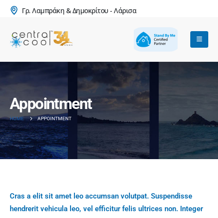
Γρ. Λαμπράκη & Δημοκρίτου - Λάρισα
Appointment
HOME
APPOINTMENT
Cras a elit sit amet leo accumsan volutpat. Suspendisse
hendrerit vehicula leo, vel efficitur felis ultrices non. Integer