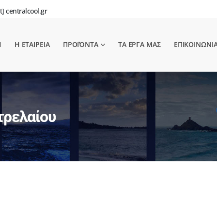
t] centralcool.gr
Η
Η ΕΤΑΙΡΕΙΑ
ΠΡΟΪΌΝΤΑ
ΤΑ ΕΡΓΑ ΜΑΣ
ΕΠΙΚΟΙΝΩΝΙ
τρελαίου