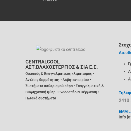
Στοχε
Διευθ
CENTRALCOOL
Γ
ΑΣΤ.ΒΛΑΧΟΣΤΕΡΓΙΟΣ & ΣΙΑ Ε.Ε.
Α
Οικιακός &
Επαγγελματικός κλιματισμός •
Α
Α
ντλίες θερμότητας • Λέβητες αερίου •
Συστήματα καθαρισμού αέρα • Επαγγελματική &
Βιομηχανική ψύξη • Ενδοδαπέδια Θέρμανση •
Τηλέφ
Ηλιακά συστήματα
2410 
EMAIL
info [a